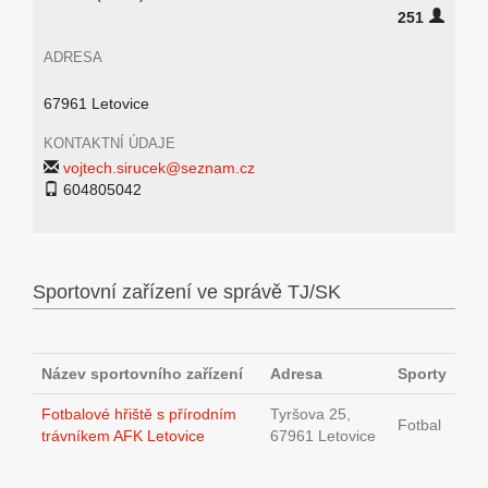
251
ADRESA
67961 Letovice
KONTAKTNÍ ÚDAJE
vojtech.sirucek@seznam.cz
604805042
Sportovní zařízení ve správě TJ/SK
Název sportovního zařízení
Adresa
Sporty
Fotbalové hřiště s přírodním
Tyršova 25,
Fotbal
trávníkem AFK Letovice
67961 Letovice