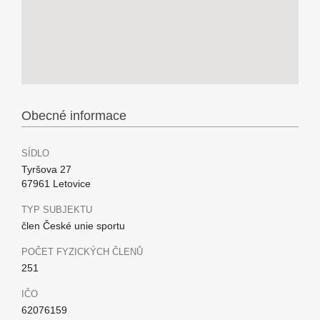
Obecné informace
SÍDLO
Tyršova 27
67961 Letovice
TYP SUBJEKTU
člen České unie sportu
POČET FYZICKÝCH ČLENŮ
251
IČO
62076159