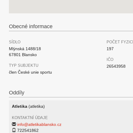
Obecné informace
SÍDLO
POČET FYZIC
Mlýnská 1488/18
197
67801 Blansko
IČO
TYP SUBJEKTU
26543958
člen České unie sportu
Oddíly
Atletika
(atletika)
KONTAKTNÍ ÚDAJE
info@atletikablansko.cz
722541862