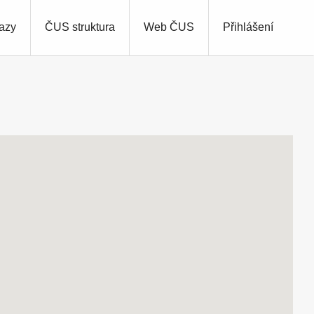
azy
ČUS struktura
Web ČUS
Přihlášení