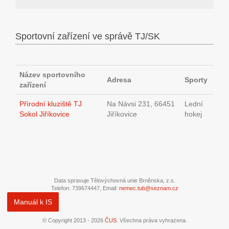
Sportovní zařízení ve správě TJ/SK
Název sportovního
Adresa
Sporty
zařízení
Přírodní kluziště TJ
Na Návsi 231, 66451
Lední
Sokol Jiříkovice
Jiříkovice
hokej
Data spravuje Tělovýchovná unie Brněnska, z.s.
Telefon: 739674447, Email:
nemec.tub@seznam.cz
Manuál k IS
© Copyright 2013 - 2026
ČUS
. Všechna práva vyhrazena.