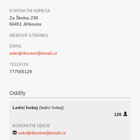
KONTAKTNÍ ADRESA
Za Školou 230
66451 Jiříkovice
WEBOVÁ STRÁNKA
EMAIL
sokoljirikovice@email.cz
TELEFON
777555129
Oddíly
Lední hokej
(lední hokej)
126
KONTAKTNÍ ÚDAJE
sokoljirikovice@email.cz