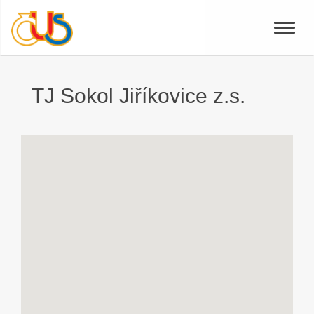
Toggle
naviga
TJ Sokol Jiříkovice z.s.