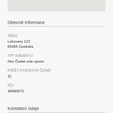
Obecné informace
SÍDLO
Lukovany 123
66484 Zastávka
TYP SUBJEKTU
člen České unie sportu
POČET FYZICKÝCH ČLENŮ
31
IČO
48480673
Kontaktní údaje