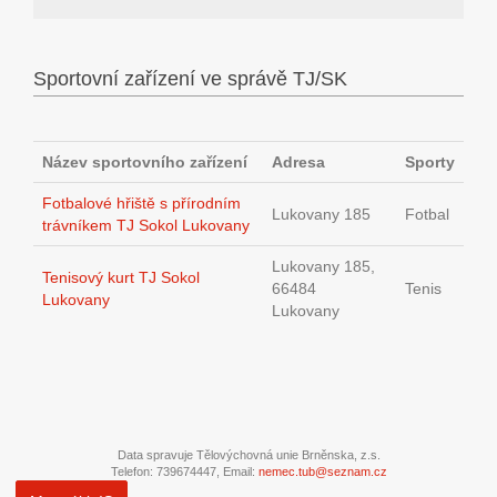
Sportovní zařízení ve správě TJ/SK
Název sportovního zařízení
Adresa
Sporty
Fotbalové hřiště s přírodním
Lukovany 185
Fotbal
trávníkem TJ Sokol Lukovany
Lukovany 185,
Tenisový kurt TJ Sokol
66484
Tenis
Lukovany
Lukovany
Data spravuje Tělovýchovná unie Brněnska, z.s.
Telefon: 739674447, Email:
nemec.tub@seznam.cz