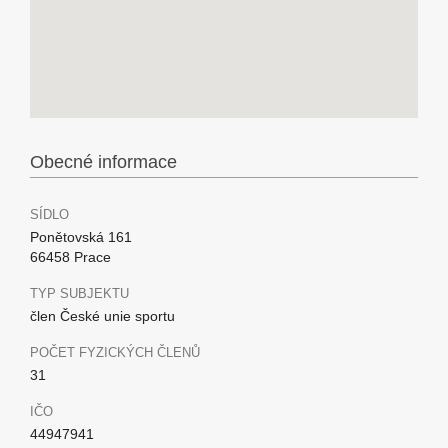
Obecné informace
SÍDLO
Ponětovská 161
66458 Prace
TYP SUBJEKTU
člen České unie sportu
POČET FYZICKÝCH ČLENŮ
31
IČO
44947941