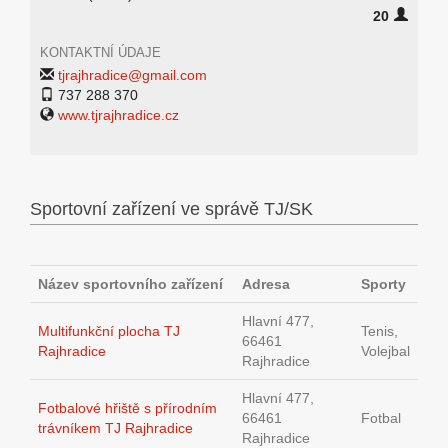
20
KONTAKTNÍ ÚDAJE
tjrajhradice@gmail.com
737 288 370
www.tjrajhradice.cz
Sportovní zařízení ve správě TJ/SK
Název sportovního zařízení
Adresa
Sporty
Hlavní 477,
Multifunkční plocha TJ
Tenis,
66461
Rajhradice
Volejbal
Rajhradice
Hlavní 477,
Fotbalové hřiště s přírodním
66461
Fotbal
trávníkem TJ Rajhradice
Rajhradice