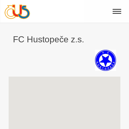
Toggle
naviga
FC Hustopeče z.s.