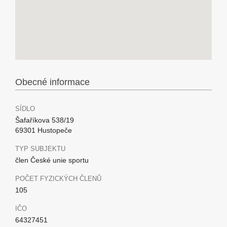
Obecné informace
SÍDLO
Šafaříkova 538/19
69301 Hustopeče
TYP SUBJEKTU
člen České unie sportu
POČET FYZICKÝCH ČLENŮ
105
IČO
64327451