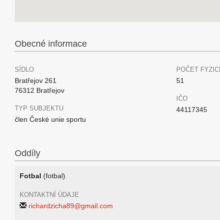
Obecné informace
SÍDLO
POČET FYZIC
Bratřejov 261
51
76312 Bratřejov
IČO
TYP SUBJEKTU
44117345
člen České unie sportu
Oddíly
Fotbal
(fotbal)
KONTAKTNÍ ÚDAJE
richardzicha89@gmail.com