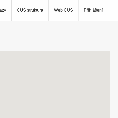
azy
ČUS struktura
Web ČUS
Přihlášení