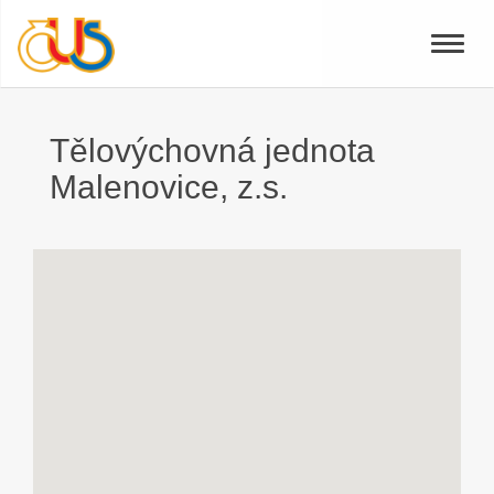
Toggle
naviga
Tělovýchovná jednota
Malenovice, z.s.