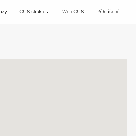
azy
ČUS struktura
Web ČUS
Přihlášení