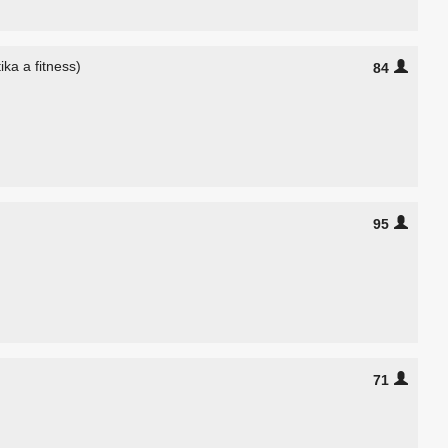
tika a fitness)
84
95
71