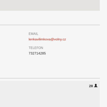
EMAIL
lenkavilimkova@volny.cz
TELEFON
732714285
28