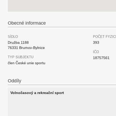
Obecné informace
SÍDLO
POČET FYZIC
Družba 1188
393
76331 Brumov-Bylnice
IČO
TYP SUBJEKTU
18757561
člen České unie sportu
Oddíly
Volnočasový a rekreační sport