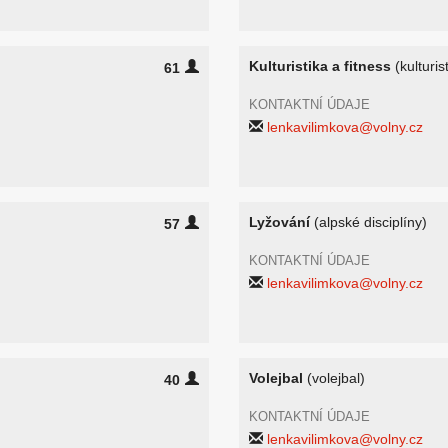
Kulturistika a fitness
(kulturis
61
KONTAKTNÍ ÚDAJE
lenkavilimkova@volny.cz
Lyžování
(alpské disciplíny)
57
KONTAKTNÍ ÚDAJE
lenkavilimkova@volny.cz
Volejbal
(volejbal)
40
KONTAKTNÍ ÚDAJE
lenkavilimkova@volny.cz