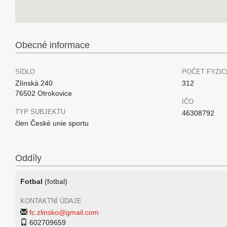
Obecné informace
SÍDLO
POČET FYZIC
Zlínská 240
312
76502 Otrokovice
IČO
TYP SUBJEKTU
46308792
člen České unie sportu
Oddíly
Fotbal
(fotbal)
KONTAKTNÍ ÚDAJE
fc.zlinsko@gmail.com
602709659