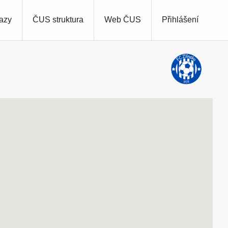
azy
ČUS struktura
Web ČUS
Přihlášení