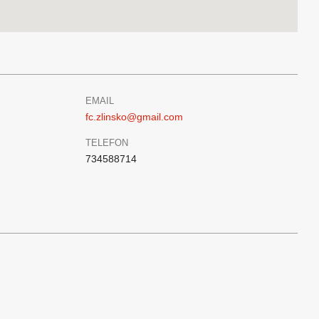
EMAIL
fc.zlinsko@gmail.com
TELEFON
734588714