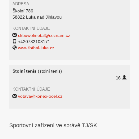
ADRESA
Školní 786
58822 Luka nad Jihlavou
KONTAKTNÍ ÚDAJE
skbuwolmetal@seznam.cz
+420732103171
www.fotbal-luka.cz
Stolní tenis
(stolní tenis)
16
KONTAKTNÍ ÚDAJE
votava@konex-ocel.cz
Sportovní zařízení ve správě TJ/SK