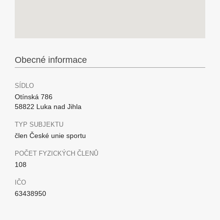
Obecné informace
SÍDLO
Otínská 786
58822 Luka nad Jihla
TYP SUBJEKTU
člen České unie sportu
POČET FYZICKÝCH ČLENŮ
108
IČO
63438950