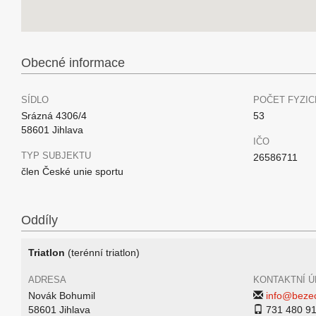
Obecné informace
SÍDLO
POČET FYZIC
Srázná 4306/4
53
58601 Jihlava
IČO
TYP SUBJEKTU
26586711
člen České unie sportu
Oddíly
Triatlon
(terénní triatlon)
ADRESA
KONTAKTNÍ Ú
Novák Bohumil
info@bezec
58601 Jihlava
731 480 9