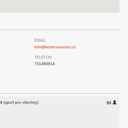
EMAIL
info@bezecvysociny.cz
TELEFON
731480914
rt
(sport pro všechny)
53