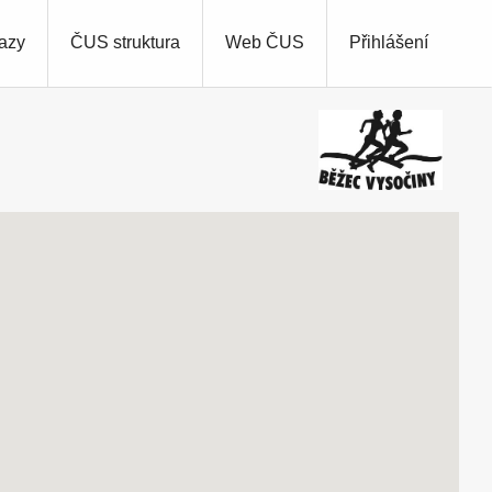
azy
ČUS struktura
Web ČUS
Přihlášení