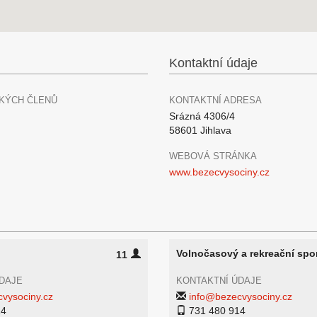
Kontaktní údaje
KÝCH ČLENŮ
KONTAKTNÍ ADRESA
Srázná 4306/4
58601 Jihlava
WEBOVÁ STRÁNKA
www.bezecvysociny.cz
Volnočasový a rekreační spo
11
DAJE
KONTAKTNÍ ÚDAJE
vysociny.cz
info@bezecvysociny.cz
14
731 480 914