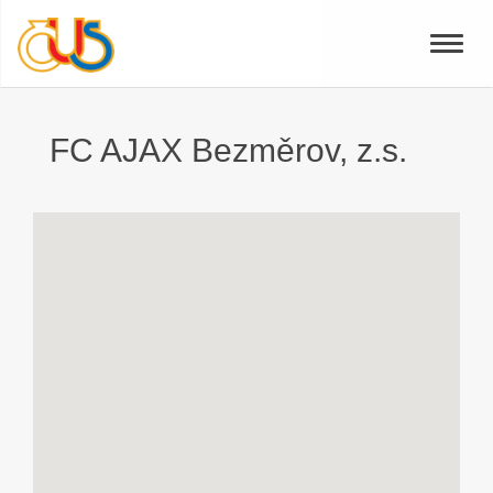
Toggle
naviga
FC AJAX Bezměrov, z.s.