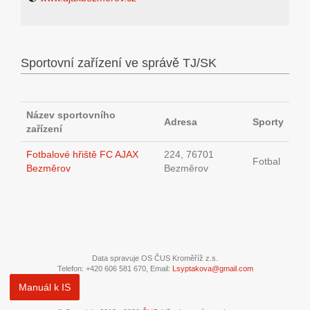
Sportovní zařízení ve správě TJ/SK
Název sportovního
Adresa
Sporty
zařízení
Fotbalové hřiště FC AJAX
224, 76701
Fotbal
Bezměrov
Bezměrov
Data spravuje OS ČUS Kroměříž z.s.
Telefon: +420 606 581 670, Email:
Lsyptakova@gmail.com
Manuál k IS