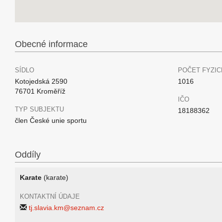
Obecné informace
SÍDLO
POČET FYZIC
Kotojedská 2590
1016
76701 Kroměříž
IČO
TYP SUBJEKTU
18188362
člen České unie sportu
Oddíly
Karate
(karate)
KONTAKTNÍ ÚDAJE
tj.slavia.km@seznam.cz