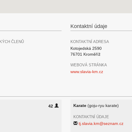
Kontaktní údaje
KÝCH ČLENŮ
KONTAKTNÍ ADRESA
Kotojedská 2590
76701 Kroměříž
WEBOVÁ STRÁNKA
www.slavia-km.cz
Karate
(goju-ryu karate)
42
KONTAKTNÍ ÚDAJE
tj.slavia.km@seznam.cz