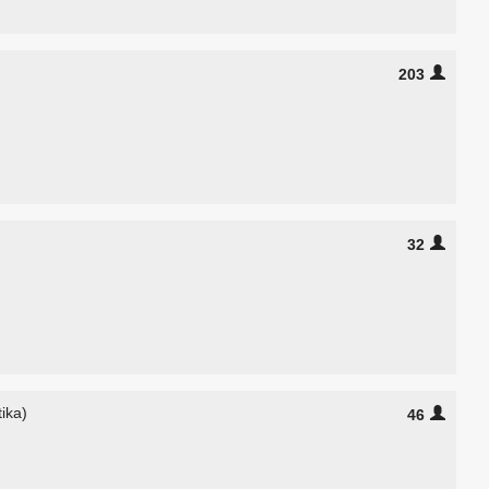
203
32
ika)
46