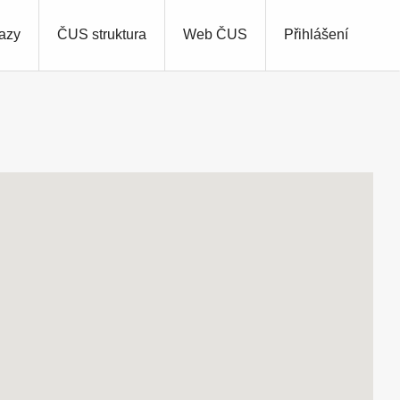
azy
ČUS struktura
Web ČUS
Přihlášení