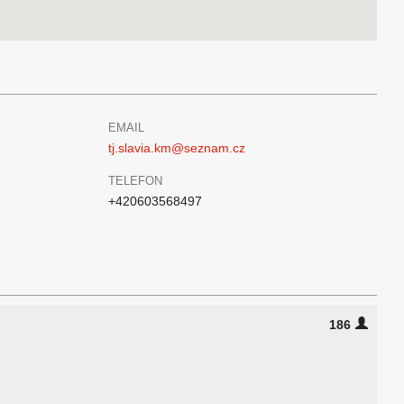
EMAIL
tj.slavia.km@seznam.cz
TELEFON
+420603568497
186