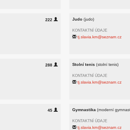
Judo
(judo)
222
KONTAKTNÍ ÚDAJE
tj.slavia.km@seznam.cz
Stolní tenis
(stolní tenis)
288
KONTAKTNÍ ÚDAJE
tj.slavia.km@seznam.cz
Gymnastika
(moderní gymnast
45
KONTAKTNÍ ÚDAJE
tj.slavia.km@seznam.cz