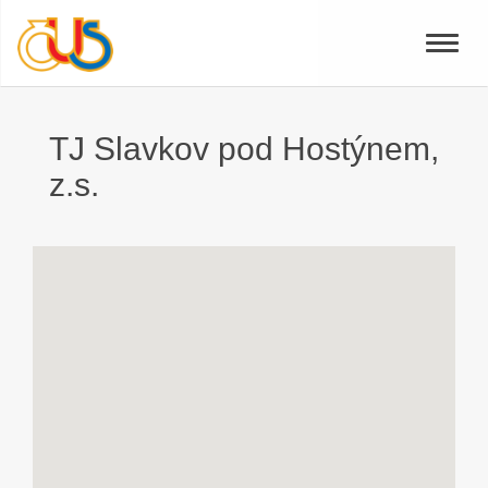
Toggle
naviga
TJ Slavkov pod Hostýnem,
z.s.