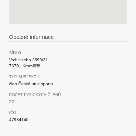
Obecné informace
SÍDLO
Vrchlickeho 2899/31
76701 Kroměříž
TYP SUBJEKTU
člen České unie sportu
POČET FYZICKÝCH ČLENŮ
22
IČO
47934140