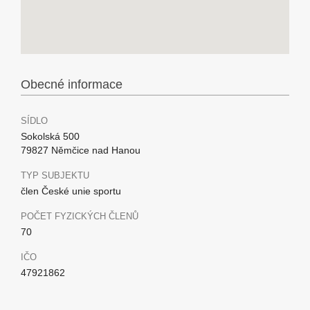
Obecné informace
SÍDLO
Sokolská 500
79827 Němčice nad Hanou
TYP SUBJEKTU
člen České unie sportu
POČET FYZICKÝCH ČLENŮ
70
IČO
47921862