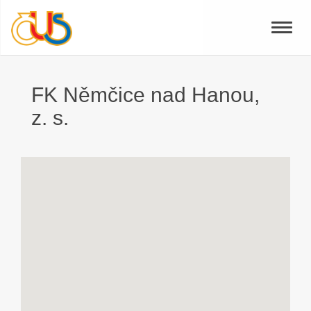
Toggle
naviga
FK Němčice nad Hanou,
z. s.