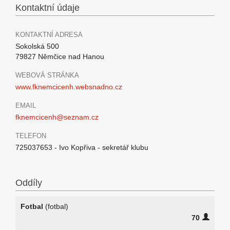
Kontaktní údaje
KONTAKTNÍ ADRESA
Sokolská 500
79827 Němčice nad Hanou
WEBOVÁ STRÁNKA
www.fknemcicenh.websnadno.cz
EMAIL
fknemcicenh@seznam.cz
TELEFON
725037653 - Ivo Kopřiva - sekretář klubu
Oddíly
Fotbal
(fotbal)
70