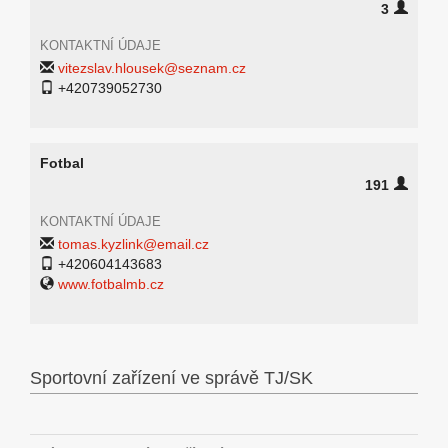
3
KONTAKTNÍ ÚDAJE
vitezslav.hlousek@seznam.cz
+420739052730
Fotbal
191
KONTAKTNÍ ÚDAJE
tomas.kyzlink@email.cz
+420604143683
www.fotbalmb.cz
Sportovní zařízení ve správě TJ/SK