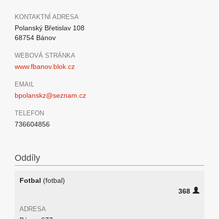
KONTAKTNÍ ADRESA
Polanský Břetislav 108
68754 Bánov
WEBOVÁ STRÁNKA
www.fbanov.blok.cz
EMAIL
bpolanskz@seznam.cz
TELEFON
736604856
Oddíly
Fotbal
(fotbal)
368
ADRESA