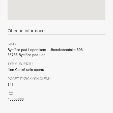
Obecné informace
SÍDLO
Bystřice pod Lopeníkem - Uherskobrodsko 393
68755 Bystřice pod Lop.
TYP SUBJEKTU
člen České unie sportu
POČET FYZICKÝCH ČLENŮ
143
IČO
48505668