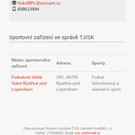
SokolBPL@seznam.cz
608613994
Sportovní zařízení ve správě TJ/SK
Název sportovního
Adresa
Sporty
zařízení
Fotbalové hřiště
393, 68755
Fotbal,
Sokol Bystřice pod
Bystřice pod
Volnočasový a
Lopeníkem
Lopeníkem
rekreační sport
Data spravuje Okresní sdružení ČUS Uherské Hradiště, z.s
Telefon: 773208002, Email:
cus-uh@email.cz