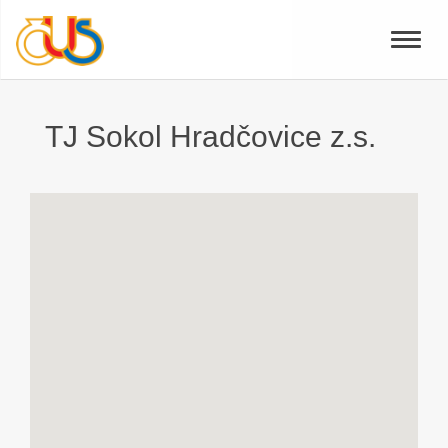
Toggle
naviga
TJ Sokol Hradčovice z.s.