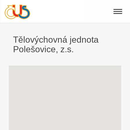
Toggle
naviga
Tělovýchovná jednota
Polešovice, z.s.