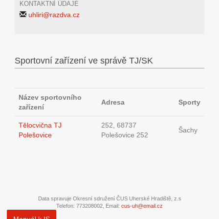
KONTAKTNÍ ÚDAJE
uhliri@razdva.cz
Sportovní zařízení ve správě TJ/SK
Název sportovního
Adresa
Sporty
zařízení
Tělocvična TJ
252, 68737
Šachy
Polešovice
Polešovice 252
Data spravuje Okresní sdružení ČUS Uherské Hradiště, z.s
Telefon: 773208002, Email:
cus-uh@email.cz