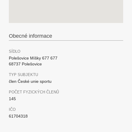
Obecné informace
SÍDLO
Polešovice Míšky 677 677
68737 Polešovice
TYP SUBJEKTU
člen České unie sportu
POČET FYZICKÝCH ČLENŮ
145
IČO
61704318