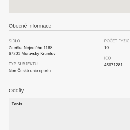
Obecné informace
SÍDLO
POČET FYZIC
Zdeňka Nejedlého 1188
10
67201 Moravský Krumlov
IČO
TYP SUBJEKTU
45671281
člen České unie sportu
Oddíly
Tenis