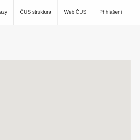
azy
ČUS struktura
Web ČUS
Přihlášení