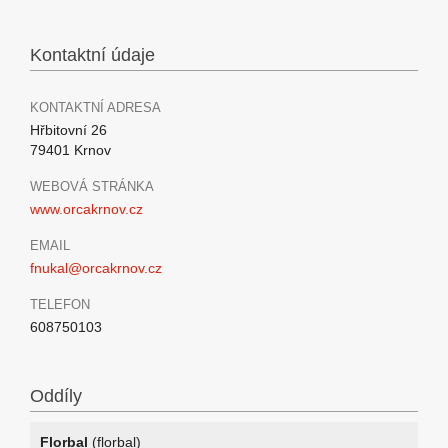
Kontaktní údaje
KONTAKTNÍ ADRESA
Hřbitovní 26
79401 Krnov
WEBOVÁ STRÁNKA
www.orcakrnov.cz
EMAIL
fnukal@orcakrnov.cz
TELEFON
608750103
Oddíly
Florbal
(florbal)