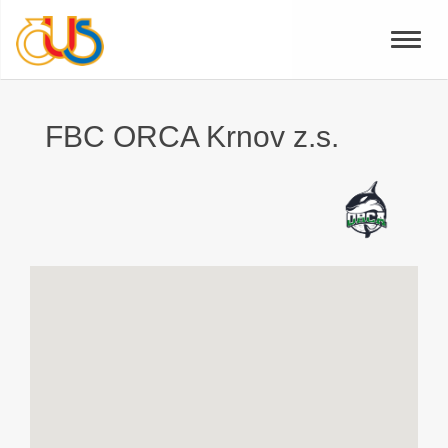
Toggle
naviga
FBC ORCA Krnov z.s.