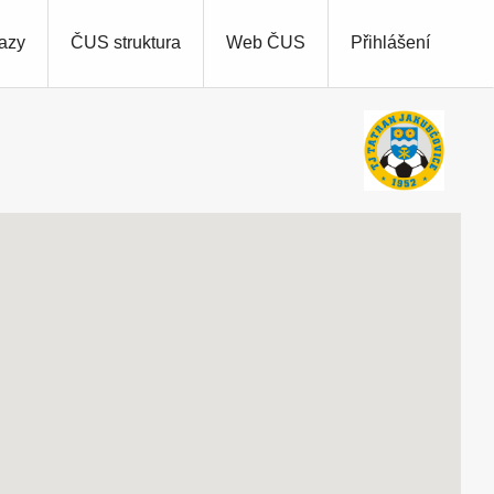
azy
ČUS struktura
Web ČUS
Přihlášení