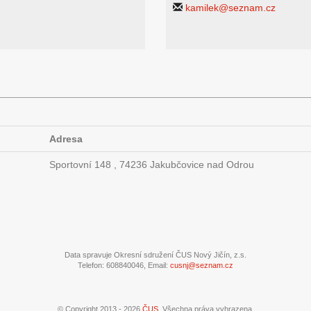
kamilek@seznam.cz
Adresa
Sportovní 148 , 74236 Jakubčovice nad Odrou
Data spravuje Okresní sdružení ČUS Nový Jičín, z.s.
Telefon: 608840046, Email:
cusnj@seznam.cz
© Copyright 2013 - 2026
ČUS
. Všechna práva vyhrazena.