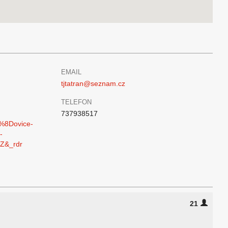
EMAIL
tjtatran@seznam.cz
TELEFON
737938517
%8Dovice-
-
Z&_rdr
21