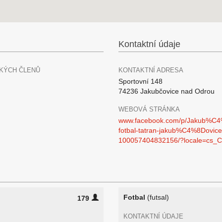
Kontaktní údaje
KÝCH ČLENŮ
KONTAKTNÍ ADRESA
Sportovní 148
74236 Jakubčovice nad Odrou
WEBOVÁ STRÁNKA
www.facebook.com/p/Jakub%C4
fotbal-tatran-jakub%C4%8Dovice
100057404832156/?locale=cs_C
Fotbal
(futsal)
179
KONTAKTNÍ ÚDAJE