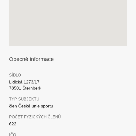
Obecné informace
SÍDLO
Lidická 1273/17
78501 Šternberk
TYP SUBJEKTU
člen České unie sportu
POČET FYZICKÝCH ČLENŮ
622
IČO