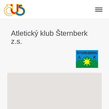
Toggle
naviga
Atletický klub Šternberk
z.s.