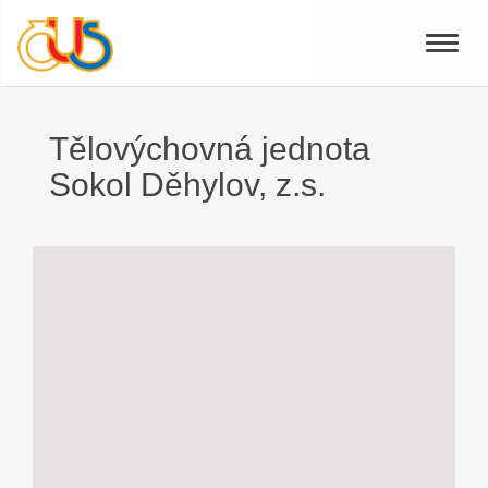
Toggle
naviga
Tělovýchovná jednota
Sokol Děhylov, z.s.