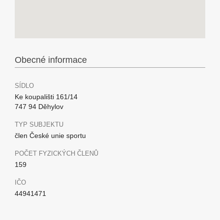
Obecné informace
SÍDLO
Ke koupališti 161/14
747 94 Děhylov
TYP SUBJEKTU
člen České unie sportu
POČET FYZICKÝCH ČLENŮ
159
IČO
44941471