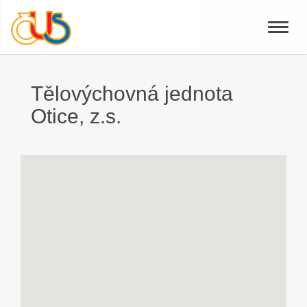
Toggle
naviga
Tělovýchovná jednota
Otice, z.s.