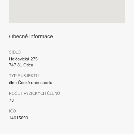
Obecné informace
SÍDLO
Holčovická 275
747 81 Otice
TYP SUBJEKTU
člen České unie sportu
POČET FYZICKÝCH ČLENŮ
73
IČO
14615690