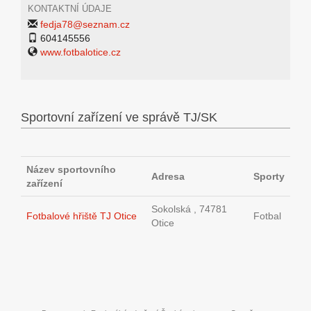
KONTAKTNÍ ÚDAJE
fedja78@seznam.cz
604145556
www.fotbalotice.cz
Sportovní zařízení ve správě TJ/SK
Název sportovního
Adresa
Sporty
zařízení
Sokolská , 74781
Fotbalové hřiště TJ Otice
Fotbal
Otice