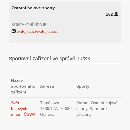
Ostatní bojové sporty
162
KONTAKTNÍ ÚDAJE
watejitsu@watejitsu.eu
Sportovní zařízení ve správě TJ/SK
Název
sportovního
Adresa
Sporty
zařízení
Svět
Tlapákova
Karate, Ostatní bojové
bojových
1639/17A, 70030
sporty, Sport pro
umění ČSWA
Ostrava
všechny