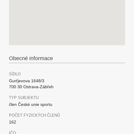
Obecné informace
SÍDLO
Gurťjevova 1648/3
700 30 Ostrava-Zábřeh
TYP SUBJEKTU
člen České unie sportu
POČET FYZICKÝCH ČLENŮ
162
IČO