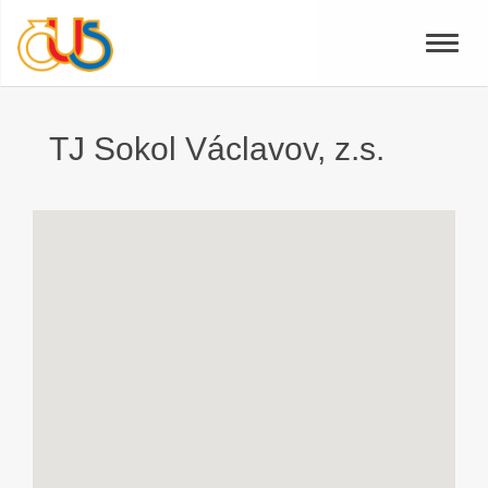
Toggle
naviga
TJ Sokol Václavov, z.s.