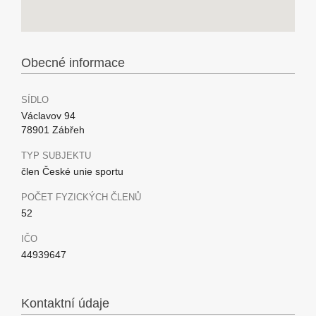
Obecné informace
SÍDLO
Václavov 94
78901 Zábřeh
TYP SUBJEKTU
člen České unie sportu
POČET FYZICKÝCH ČLENŮ
52
IČO
44939647
Kontaktní údaje