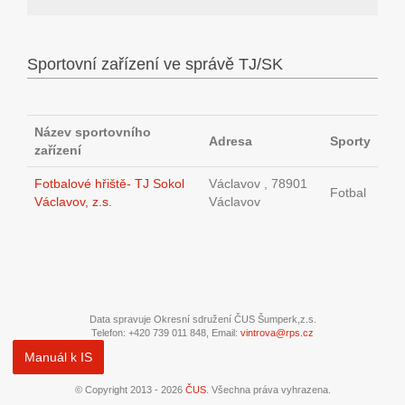
Sportovní zařízení ve správě TJ/SK
Název sportovního
Adresa
Sporty
zařízení
Fotbalové hřiště- TJ Sokol
Václavov , 78901
Fotbal
Václavov, z.s.
Václavov
Data spravuje Okresní sdružení ČUS Šumperk,z.s.
Telefon: +420 739 011 848, Email:
vintrova@rps.cz
Manuál k IS
© Copyright 2013 - 2026
ČUS
. Všechna práva vyhrazena.