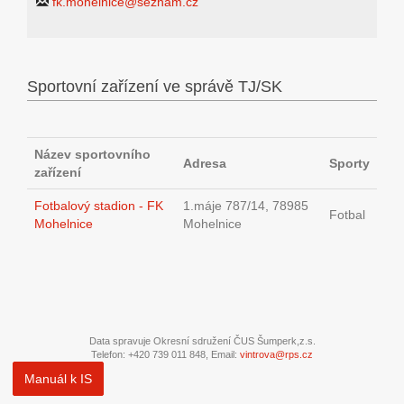
fk.mohelnice@seznam.cz
Sportovní zařízení ve správě TJ/SK
Název sportovního
Adresa
Sporty
zařízení
Fotbalový stadion - FK
1.máje 787/14, 78985
Fotbal
Mohelnice
Mohelnice
Data spravuje Okresní sdružení ČUS Šumperk,z.s.
Telefon: +420 739 011 848, Email:
vintrova@rps.cz
Manuál k IS