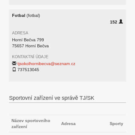
Fotbal
(fotbal)
152
ADRESA
Horní Bečva 799
75657 Horní Bečva
KONTAKTNÍ ÚDAJE
tjsokolhornibecva@seznam.cz
737513045
Sportovní zařízení ve správě TJ/SK
Název sportovního
Adresa
Sporty
zařízení