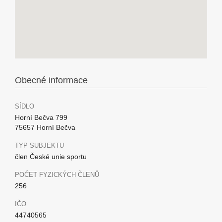
Obecné informace
SÍDLO
Horní Bečva 799
75657 Horní Bečva
TYP SUBJEKTU
člen České unie sportu
POČET FYZICKÝCH ČLENŮ
256
IČO
44740565