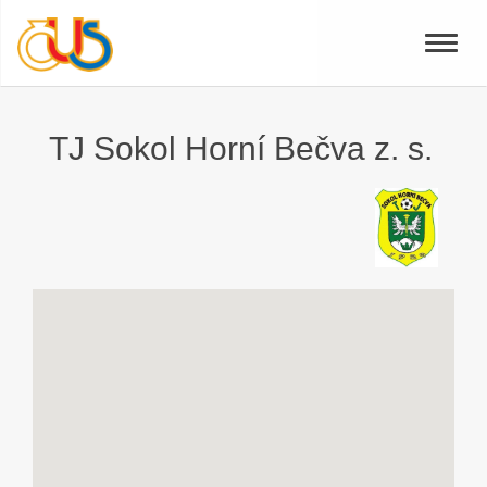
Toggle
naviga
TJ Sokol Horní Bečva z. s.