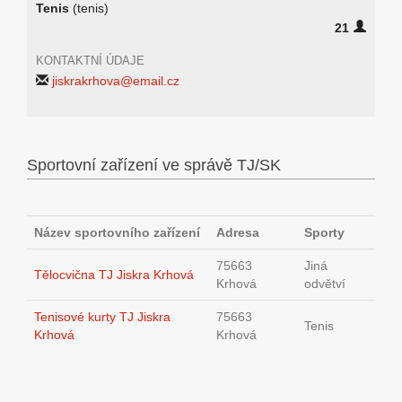
Tenis
(tenis)
21
KONTAKTNÍ ÚDAJE
jiskrakrhova@email.cz
Sportovní zařízení ve správě TJ/SK
Název sportovního zařízení
Adresa
Sporty
75663
Jiná
Tělocvična TJ Jiskra Krhová
Krhová
odvětví
Tenisové kurty TJ Jiskra
75663
Tenis
Krhová
Krhová