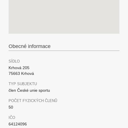
Obecné informace
SÍDLO
Krhová 205
75663 Krhová
TYP SUBJEKTU
člen České unie sportu
POČET FYZICKÝCH ČLENŮ
50
IČO
64124096