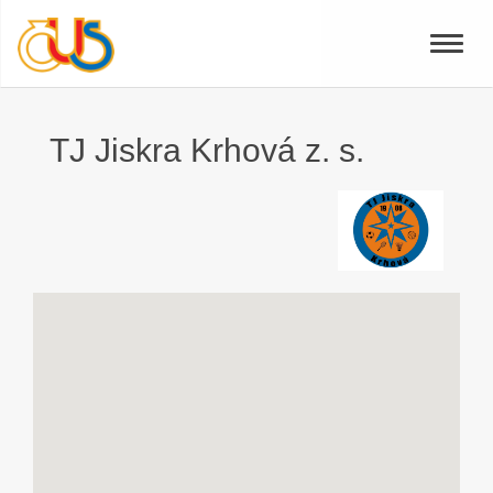
Toggle
naviga
TJ Jiskra Krhová z. s.