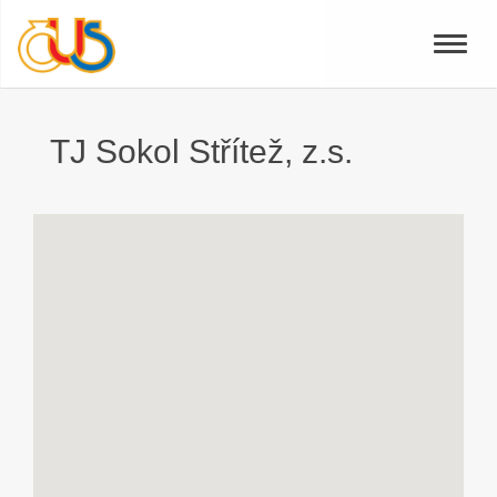
Toggle
naviga
TJ Sokol Střítež, z.s.