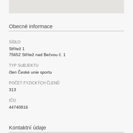
Obecné informace
SÍDLO
Střítež 1
75652 Střítež nad Bečvou č. 1
TYP SUBJEKTU
člen České unie sportu
POČET FYZICKÝCH ČLENŮ
313
IČO
44740816
Kontaktní údaje