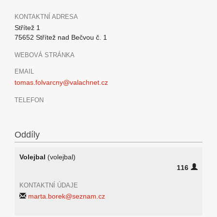
KONTAKTNÍ ADRESA
Střítež 1
75652 Střítež nad Bečvou č. 1
WEBOVÁ STRÁNKA
EMAIL
tomas.folvarcny@valachnet.cz
TELEFON
Oddíly
Volejbal
(volejbal)
116
KONTAKTNÍ ÚDAJE
marta.borek@seznam.cz