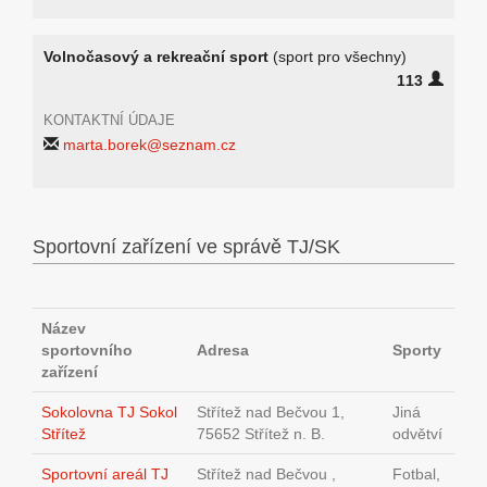
Volnočasový a rekreační sport
(sport pro všechny)
113
KONTAKTNÍ ÚDAJE
marta.borek@seznam.cz
Sportovní zařízení ve správě TJ/SK
Název
sportovního
Adresa
Sporty
zařízení
Sokolovna TJ Sokol
Střítež nad Bečvou 1,
Jiná
Střítež
75652 Střítež n. B.
odvětví
Sportovní areál TJ
Střítež nad Bečvou ,
Fotbal,