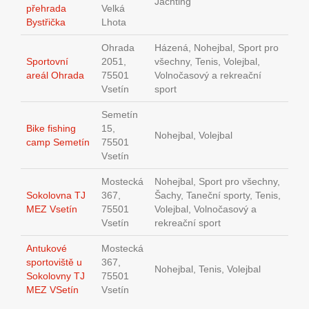
Jachting
přehrada
Velká
Bystřička
Lhota
Ohrada
Házená, Nohejbal, Sport pro
Sportovní
2051,
všechny, Tenis, Volejbal,
areál Ohrada
75501
Volnočasový a rekreační
Vsetín
sport
Semetín
Bike fishing
15,
Nohejbal, Volejbal
camp Semetín
75501
Vsetín
Mostecká
Nohejbal, Sport pro všechny,
Sokolovna TJ
367,
Šachy, Taneční sporty, Tenis,
MEZ Vsetín
75501
Volejbal, Volnočasový a
Vsetín
rekreační sport
Antukové
Mostecká
sportoviště u
367,
Nohejbal, Tenis, Volejbal
Sokolovny TJ
75501
MEZ VSetín
Vsetín