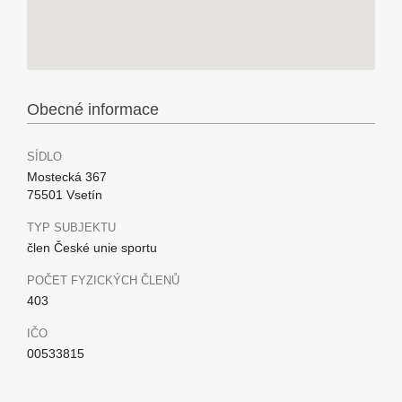
Obecné informace
SÍDLO
Mostecká 367
75501 Vsetín
TYP SUBJEKTU
člen České unie sportu
POČET FYZICKÝCH ČLENŮ
403
IČO
00533815