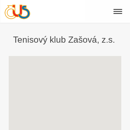
Toggle
naviga
Tenisový klub Zašová, z.s.