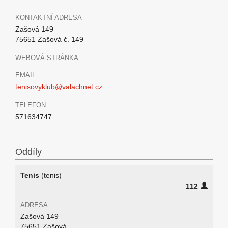
KONTAKTNÍ ADRESA
Zašová 149
75651 Zašová č. 149
WEBOVÁ STRÁNKA
EMAIL
tenisovyklub@valachnet.cz
TELEFON
571634747
Oddíly
Tenis
(tenis)
112
ADRESA
Zašová 149
75651 Zašová