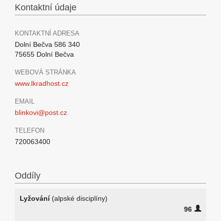
Kontaktní údaje
KONTAKTNÍ ADRESA
Dolní Bečva 586 340
75655 Dolní Bečva
WEBOVÁ STRÁNKA
www.lkradhost.cz
EMAIL
blinkovi@post.cz
TELEFON
720063400
Oddíly
Lyžování
(alpské disciplíny)
96