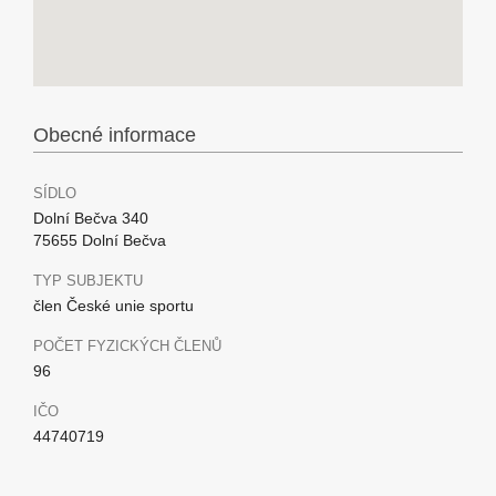
Obecné informace
SÍDLO
Dolní Bečva 340
75655 Dolní Bečva
TYP SUBJEKTU
člen České unie sportu
POČET FYZICKÝCH ČLENŮ
96
IČO
44740719