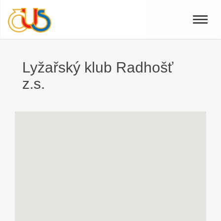
Toggle
naviga
Lyžařský klub Radhošť
z.s.