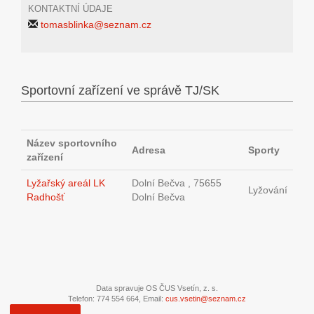
KONTAKTNÍ ÚDAJE
tomasblinka@seznam.cz
Sportovní zařízení ve správě TJ/SK
Název sportovního
Adresa
Sporty
zařízení
Lyžařský areál LK
Dolní Bečva , 75655
Lyžování
Radhošť
Dolní Bečva
Data spravuje OS ČUS Vsetín, z. s.
Telefon: 774 554 664, Email:
cus.vsetin@seznam.cz