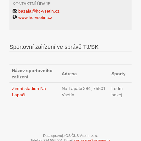
KONTAKTNÍ ÚDAJE
bazala@hc-vsetin.cz
www.hc-vsetin.cz
Sportovní zařízení ve správě TJ/SK
Název sportovního
Adresa
Sporty
zařízení
Zimní stadion Na
Na Lapači 394, 75501
Lední
Lapači
Vsetín
hokej
Data spravuje OS ČUS Vsetín, z. s.
Telefon: 774 554 664, Email:
cus.vsetin@seznam.cz