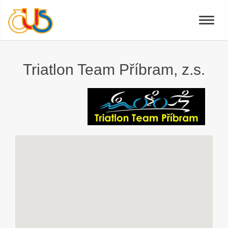
Toggle
naviga
Triatlon Team Příbram, z.s.