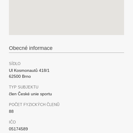
Obecné informace
SÍDLO
Ul Kosmonautů 418/1
62500 Brno
TYP SUBJEKTU
člen České unie sportu
POČET FYZICKÝCH ČLENŮ
88
IČO
05174589