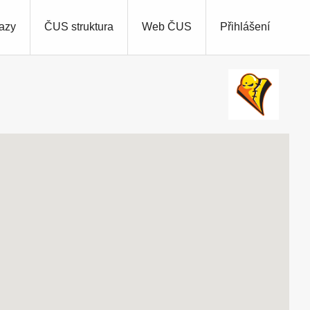
azy
ČUS struktura
Web ČUS
Přihlášení