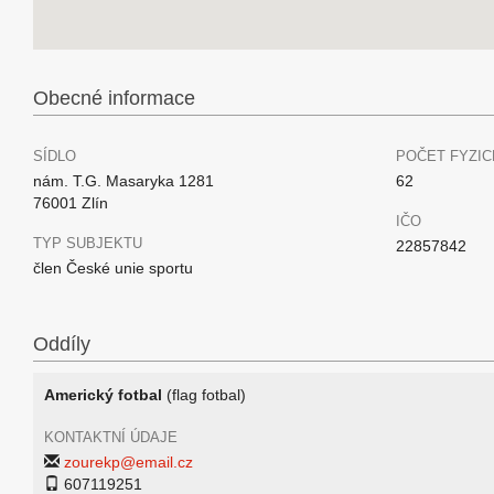
Obecné informace
SÍDLO
POČET FYZIC
nám. T.G. Masaryka 1281
62
76001 Zlín
IČO
TYP SUBJEKTU
22857842
člen České unie sportu
Oddíly
Americký fotbal
(flag fotbal)
KONTAKTNÍ ÚDAJE
zourekp@email.cz
607119251