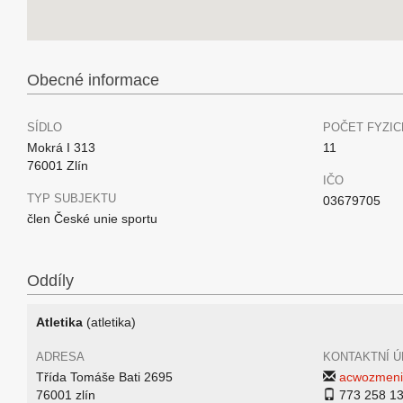
Obecné informace
SÍDLO
POČET FYZIC
Mokrá I 313
11
76001 Zlín
IČO
TYP SUBJEKTU
03679705
člen České unie sportu
Oddíly
Atletika
(atletika)
ADRESA
KONTAKTNÍ Ú
Třída Tomáše Bati 2695
acwozmeni
76001 zlín
773 258 1