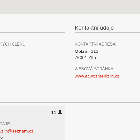
Kontaktní údaje
KÝCH ČLENŮ
KONTAKTNÍ ADRESA
Mokrá I 313
76001 Zlín
WEBOVÁ STRÁNKA
www.acwozmenizlin.cz
11
DAJE
.zlin@seznam.cz
36