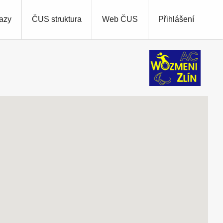
azy
ČUS struktura
Web ČUS
Přihlášení