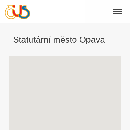
Toggle
naviga
Statutární město Opava