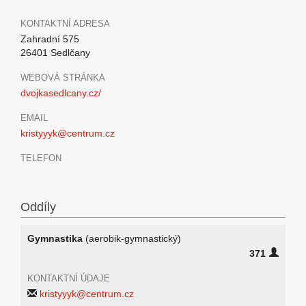
KONTAKTNÍ ADRESA
Zahradní 575
26401 Sedlčany
WEBOVÁ STRÁNKA
dvojkasedlcany.cz/
EMAIL
kristyyyk@centrum.cz
TELEFON
Oddíly
Gymnastika
(aerobik-gymnastický)
371
KONTAKTNÍ ÚDAJE
kristyyyk@centrum.cz