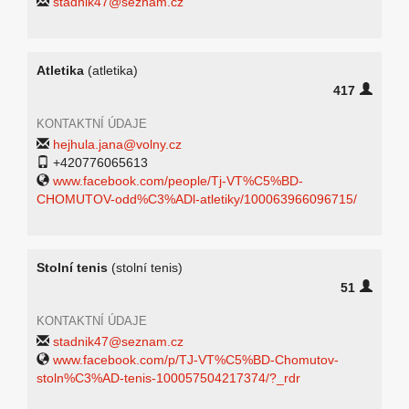
stadnik47@seznam.cz
Atletika
(atletika)
417
KONTAKTNÍ ÚDAJE
hejhula.jana@volny.cz
+420776065613
www.facebook.com/people/Tj-VT%C5%BD-
CHOMUTOV-odd%C3%ADl-atletiky/100063966096715/
Stolní tenis
(stolní tenis)
51
KONTAKTNÍ ÚDAJE
stadnik47@seznam.cz
www.facebook.com/p/TJ-VT%C5%BD-Chomutov-
stoln%C3%AD-tenis-100057504217374/?_rdr