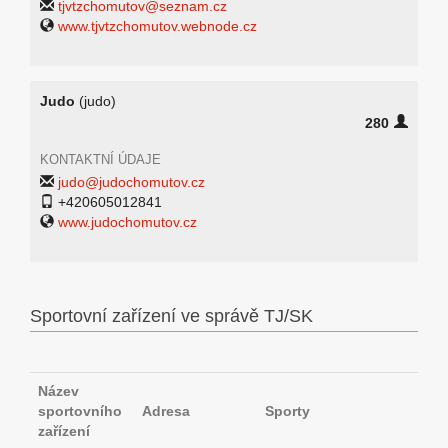
tjvtzchomutov@seznam.cz
www.tjvtzchomutov.webnode.cz
Judo
(judo)
280
KONTAKTNÍ ÚDAJE
judo@judochomutov.cz
+420605012841
www.judochomutov.cz
Sportovní zařízení ve správě TJ/SK
Název
sportovního
Adresa
Sporty
zařízení