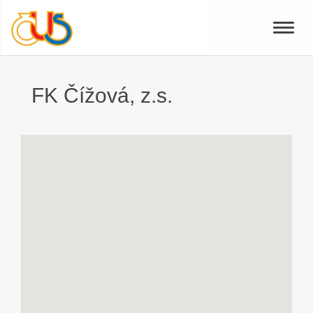
Toggle
naviga
FK Čížová, z.s.