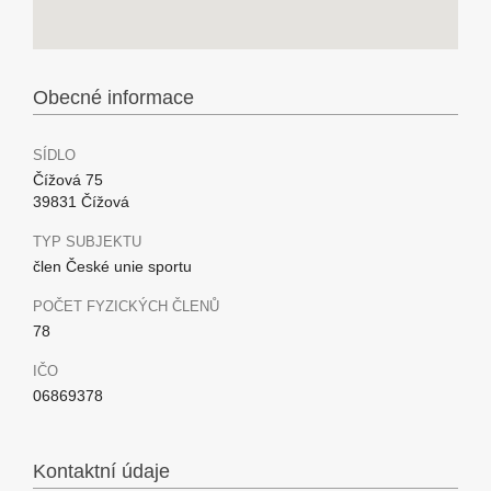
Obecné informace
SÍDLO
Čížová 75
39831 Čížová
TYP SUBJEKTU
člen České unie sportu
POČET FYZICKÝCH ČLENŮ
78
IČO
06869378
Kontaktní údaje