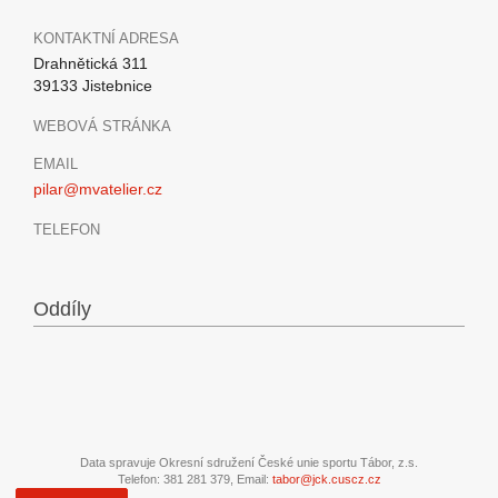
KONTAKTNÍ ADRESA
Drahnětická 311
39133 Jistebnice
WEBOVÁ STRÁNKA
EMAIL
pilar@mvatelier.cz
TELEFON
Oddíly
Data spravuje Okresní sdružení České unie sportu Tábor, z.s.
Telefon: 381 281 379, Email:
tabor@jck.cuscz.cz