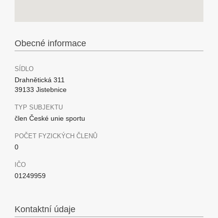
Obecné informace
SÍDLO
Drahnětická 311
39133 Jistebnice
TYP SUBJEKTU
člen České unie sportu
POČET FYZICKÝCH ČLENŮ
0
IČO
01249959
Kontaktní údaje