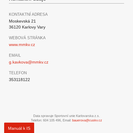
KONTAKTNÍ ADRESA
Moskevská 21
36120 Karlovy Vary
WEBOVÁ STRÁNKA
www.mmkv.cz
EMAIL
g.kavkova@mmkv.cz
TELEFON
353118122
Data spravuje Sportovní unie Karlovarska z.s.
Telefon: 604 105 496, Email:
bauerova@cuskv.cz
Manuál k IS