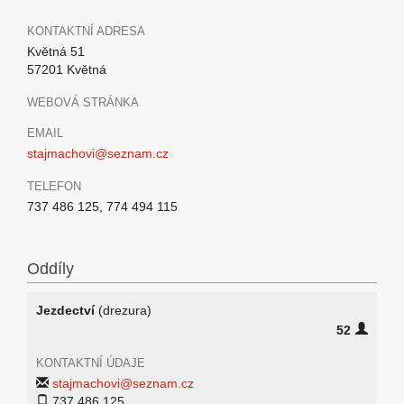
KONTAKTNÍ ADRESA
Květná 51
57201 Květná
WEBOVÁ STRÁNKA
EMAIL
stajmachovi@seznam.cz
TELEFON
737 486 125, 774 494 115
Oddíly
Jezdectví
(drezura)
52
KONTAKTNÍ ÚDAJE
stajmachovi@seznam.cz
737 486 125