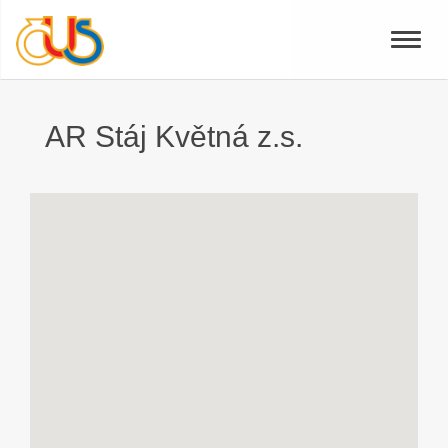
Toggle
naviga
AR Stáj Květná z.s.